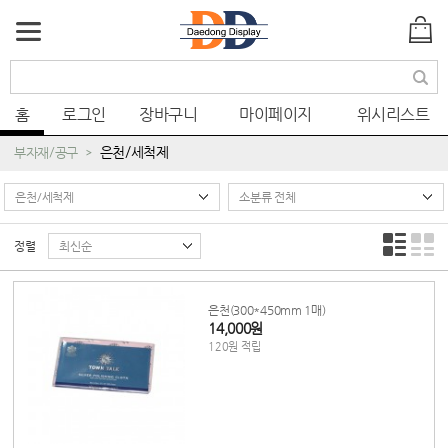
색
홈
로그인
장바구니
마이페이지
위시리스트
은천/세척제
부자재/공구
정렬
은천(300*450mm 1매)
14,000원
120원 적립