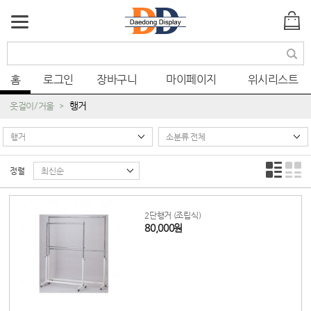
색
홈
로그인
장바구니
마이페이지
위시리스트
행거
옷걸이/거울
정렬
2단행거 (조립식)
80,000원