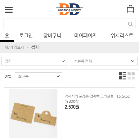
색
홈
로그인
장바구니
마이페이지
위시리스트
접지
택/가격표시
정렬
악세사리 포장용 접지택 크라프트 대 6.5x5c
m 300장
2,500원