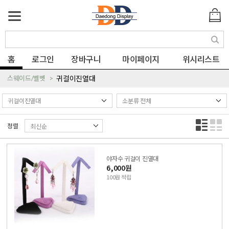
색
홈
로그인
장바구니
마이페이지
위시리스트
스웨이드/벨벳
귀걸이진열대
정렬
야자수 귀걸이 진열대
6,000원
100원 적립