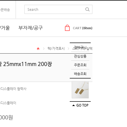
주문배송
/거울
부자재/공구
CART
(
0
item)
장바구니
택/가격표시
스티커택/실택
>
>
관심상품
 25mmx11mm 200장
주문조회
배송조회
동디스플레이 협력사
동디스플레이
GO TOP
000
원