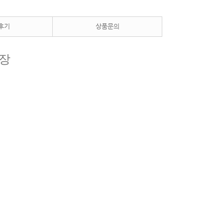
후기
상품문의
0장