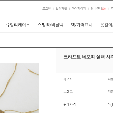
로그인
회원가입
마이페이지
장바구니
(
0
)
쥬얼리케이스
쇼핑백/비닐백
택/가격표시
옷걸이
크라프트 네모띠 실택 사각
제조사
대
브랜드
대
5,
판매가격