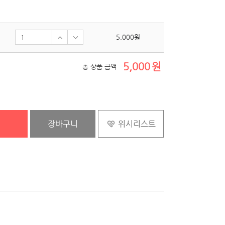
5,000
원
5,000
원
총 상품 금액
장바구니
위시리스트