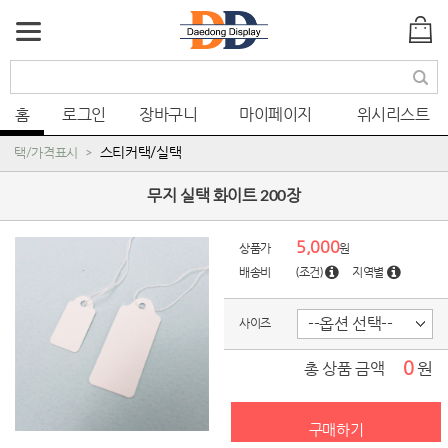
색
홈
로그인
장바구니
마이페이지
위시리스트
스티커택/실택
택/가격표시
무지 실택 화이트 200장
5,000
상품가
원
배송비
(조건)
지역별
사이즈
0
원
총 상품 금액
구매하기