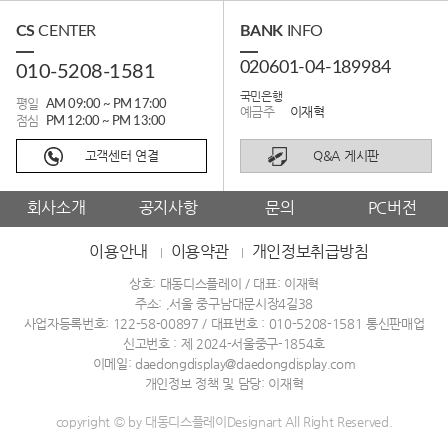
CS
CENTER
BANK
INFO
020601-04-189984
010-5208-1581
국민은행
평일
AM 09:00 ~ PM 17:00
예금주
이재혁
점심
PM 12:00 ~ PM 13:00
고객센터 연결
Q&A 게시판
회사소개
공지사항
문의
PC버전
이용안내
이용약관
개인정보취급방침
상호: 대동디스플레이 / 대표: 이재혁
주소: ,서울 중구남대문시장4길38
사업자등록번호: 122-58-00897 / 대표번호 :
010-5208-1581
통신판매업
신고번호 : 제 2024-서울중구-1854호
이메일: daedongdisplay@daedongdisplay.com
개인정보 정책 및 담당: 이재혁
copyright © by 대동디스플레이Designart All Right Reserved.